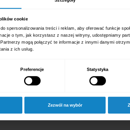
Zapewniamy szczegółowe szkolenie, podczas którego
nauczysz się
druku ściennego
, obsługi urządzenia,
przygotowania plików do druku oraz konserwacji sprzętu.
Niezależnie od Twojego doświadczenia, przeprowadzimy Cię
 plików cookie
przez cały proces krok po kroku.
do spersonalizowania treści i reklam, aby oferować funkcje sp
ormacje o tym, jak korzystasz z naszej witryny, udostępniamy p
Partnerzy mogą połączyć te informacje z innymi danymi otrzym
nia z ich usług.
Materiały i aktualizacje
Preferencje
Statystyka
W ramach
szkolenia z druku ściennego
otrzymasz również
dostęp do instrukcji, materiałów szkoleniowych i aktualizacji
oprogramowania, aby Twoja
drukarka ścienna
zawsze działała
w pełni wydajnie.
Zezwól na wybór
Z