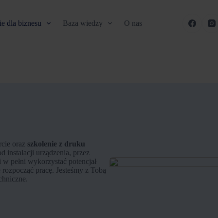
e dla biznesu
Baza wiedzy
O nas
rcie oraz
szkolenie z druku
d instalacji urządzenia, przez
i w pełni wykorzystać potencjał
e rozpocząć pracę. Jesteśmy z Tobą
chniczne.