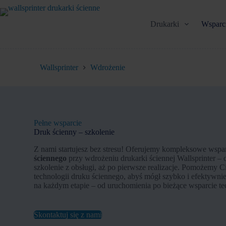
Przejdź
do
treści
Drukarki
Wsparci
Wallsprinter
Wdrożenie
Pełne wsparcie
Druk ścienny – szkolenie
Z nami startujesz bez stresu! Oferujemy kompleksowe wspa
ściennego
przy wdrożeniu drukarki ściennej Wallsprinter – o
szkolenie z obsługi, aż po pierwsze realizacje. Pomożemy C
technologii druku ściennego, abyś mógł szybko i efektywni
na każdym etapie – od uruchomienia po bieżące wsparcie te
Skontaktuj się z nami