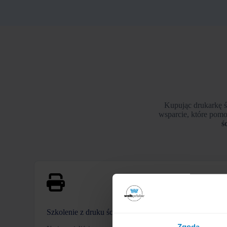
Kupując drukarkę ś
wsparcie, które pom
ś
Szkolenie z druku ściennego – instalacja i konfiguracja
Zgoda