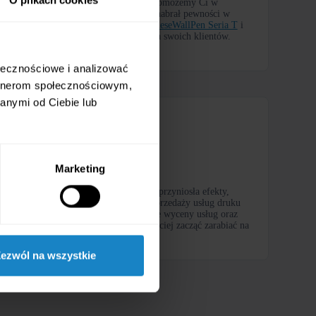
Jak obsługiwać drukarkę ścienną?
Pomożemy Ci w
realizacji pierwszych wydruków, abyś nabrał pewności w
obsłudze
drukarki ściennej HKHR ChineseWallPen Seria T
i
mógł bez problemu rozpocząć pracę dla swoich klientów.
ołecznościowe i analizować
artnerom społecznościowym,
anymi od Ciebie lub
Konsultacje
Marketing
Chcemy, aby Twoja inwestycja szybko przyniosła efekty,
dlatego dzielimy się wiedzą na temat sprzedaży usług druku
ściennego. Otrzymasz porady dotyczące wyceny usług oraz
pozyskiwania klientów, aby jak najszybciej zacząć zarabiać na
swojej drukarce.
ezwól na wszystkie