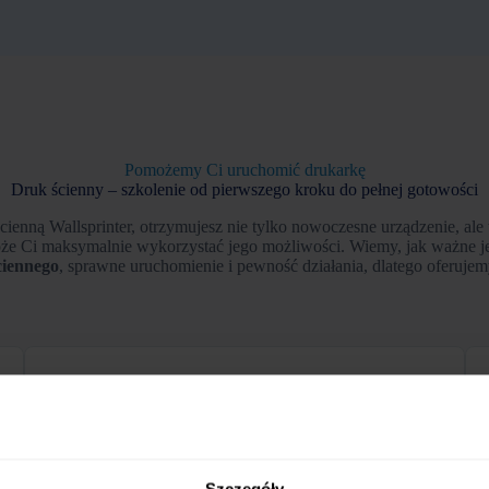
Pomożemy Ci uruchomić drukarkę
Druk ścienny – szkolenie od pierwszego kroku do pełnej gotowości
cienną Wallsprinter, otrzymujesz nie tylko nowoczesne urządzenie, al
oże Ci maksymalnie wykorzystać jego możliwości. Wiemy, jak ważne j
ciennego
, sprawne uruchomienie i pewność działania, dlatego oferujem
Druk ścienny – szkolenie z obsługi
Szczegóły